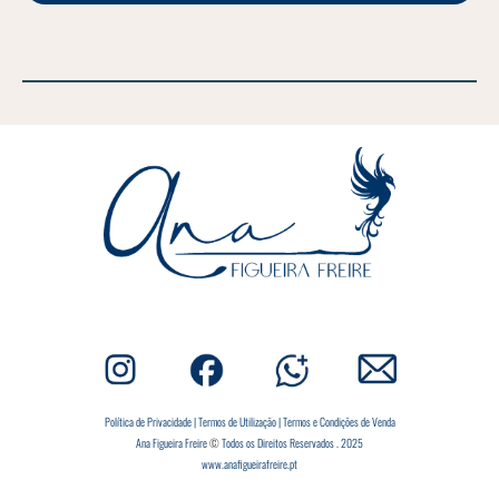
Política de Privacidade
|
Termos de Utilização
|
Termos e Condições de Venda
Ana Figueira Freire
©
Todos os Direitos Reservados . 2025
www.anafigueirafreire.pt