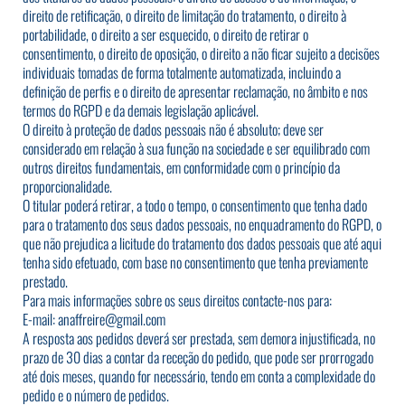
direito de retificação, o direito de limitação do tratamento, o direito à
portabilidade, o direito a ser esquecido, o direito de retirar o
consentimento, o direito de oposição, o direito a não ficar sujeito a decisões
individuais tomadas de forma totalmente automatizada, incluindo a
definição de perfis e o direito de apresentar reclamação, no âmbito e nos
termos do RGPD e da demais legislação aplicável.
O direito à proteção de dados pessoais não é absoluto; deve ser
considerado em relação à sua função na sociedade e ser equilibrado com
outros direitos fundamentais, em conformidade com o princípio da
proporcionalidade.
O titular poderá retirar, a todo o tempo, o consentimento que tenha dado
para o tratamento dos seus dados pessoais, no enquadramento do RGPD, o
que não prejudica a licitude do tratamento dos dados pessoais que até aqui
tenha sido efetuado, com base no consentimento que tenha previamente
prestado.
Para mais informações sobre os seus direitos contacte-nos para:
E-mail:
anaffreire@gmail.com
A resposta aos pedidos deverá ser prestada, sem demora injustificada, no
prazo de 30 dias a contar da receção do pedido, que pode ser prorrogado
até dois meses, quando for necessário, tendo em conta a complexidade do
pedido e o número de pedidos.