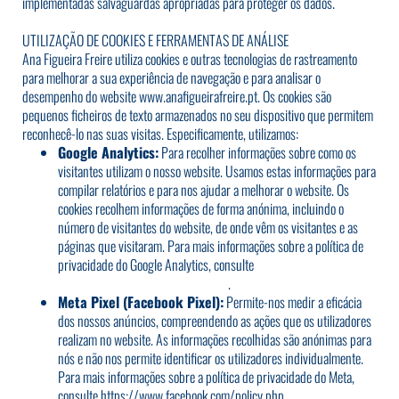
implementadas salvaguardas apropriadas para proteger os dados.
UTILIZAÇÃO DE COOKIES E FERRAMENTAS DE ANÁLISE
Ana Figueira Freire utiliza cookies e outras tecnologias de rastreamento
para melhorar a sua experiência de navegação e para analisar o
desempenho do website
www.anafigueirafreire.pt
.
Os cookies são
pequenos ficheiros de texto armazenados no seu dispositivo que permitem
reconhecê-lo nas suas visitas. Especificamente, utilizamos:
Google Analytics:
Para recolher informações sobre como os
visitantes utilizam o nosso website. Usamos estas informações para
compilar relatórios e para nos ajudar a melhorar o website. Os
cookies recolhem informações de forma anónima, incluindo o
número de visitantes do website, de onde vêm os visitantes e as
páginas que visitaram. Para mais informações sobre a política de
privacidade do Google Analytics, consulte
https://policies.google.com/privacy
.
Meta Pixel (Facebook Pixel):
Permite-nos medir a eficácia
dos nossos anúncios, compreendendo as ações que os utilizadores
realizam no website. As informações recolhidas são anónimas para
nós e não nos permite identificar os utilizadores individualmente.
Para mais informações sobre a política de privacidade do Meta,
consulte
https://www.facebook.com/policy.php
.